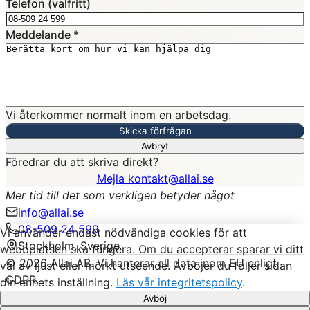
Telefon (valfritt)
Meddelande
*
Vi återkommer normalt inom en arbetsdag.
Skicka förfrågan
Avbryt
Föredrar du att skriva direkt?
Mejla kontakt@allai.se
Mer tid till det som verkligen betyder något
info@allai.se
08-509 24 599
Vi använder endast nödvändiga cookies för att
Stockholm, Sverige
webbplatsen ska fungera. Om du accepterar sparar vi ditt
©
2026
Allai AB.
Vi hanterar all data inom EU enligt
val av ljust eller mörkt utseende. Avböjer du följer sidan
GDPR.
din enhets inställning.
Läs vår integritetspolicy
.
Integritetspolicy
Avböj