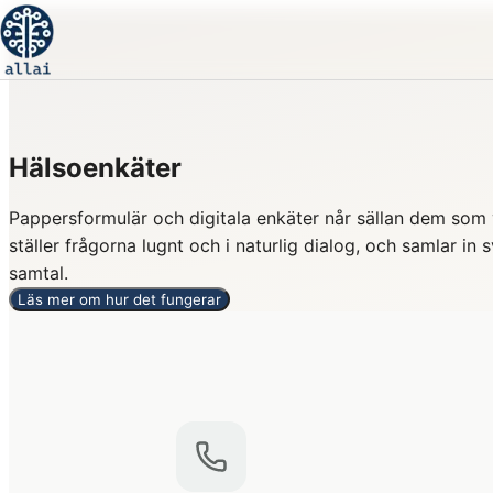
Hälso­enkäter
Pappersformulär och digitala enkäter når sällan dem som v
ställer frågorna lugnt och i naturlig dialog, och samlar in
samtal.
Läs mer om hur det fungerar