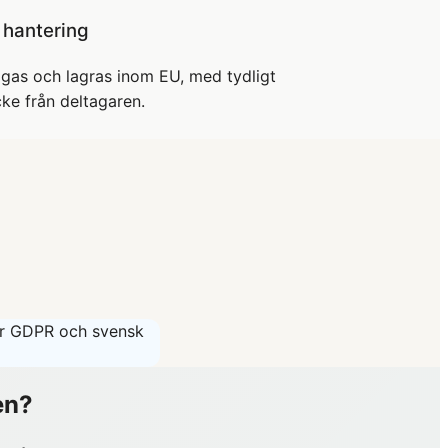
 hantering
oggas och lagras inom EU, med tydligt
ke från deltagaren.
er GDPR och svensk
en?