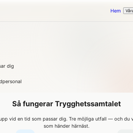
Hem
Vår
sar dig
rdpersonal
Så fungerar Trygghetssamtalet
upp vid en tid som passar dig. Tre möjliga utfall — och du v
som händer härnäst.