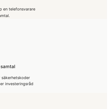
upp en telefonsvarare
amtal.
i samtal
er säkerhetskoder
ler investeringsråd