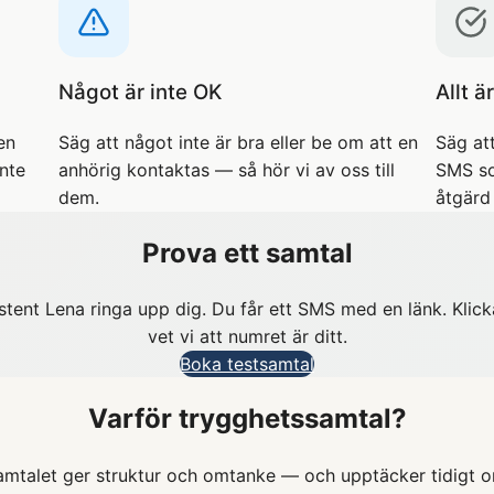
Något är inte OK
Allt ä
en
Säg att något inte är bra eller be om att en
Säg att
inte
anhörig kontaktas — så hör vi av oss till
SMS so
dem.
åtgärd
Prova ett samtal
istent Lena ringa upp dig. Du får ett SMS med en länk. Klick
vet vi att numret är ditt.
Boka testsamtal
Varför trygghetssamtal?
amtalet ger struktur och omtanke — och upptäcker tidigt om