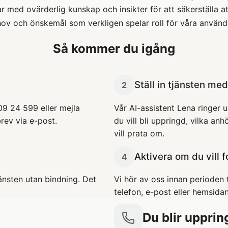
r med ovärderlig kunskap och insikter för att säkerställa at
ov och önskemål som verkligen spelar roll för våra använd
Så kommer du igång
Ställ in tjänsten me
2
09 24 599 eller mejla
Vår AI-assistent Lena ringer 
rev via e-post.
du vill bli uppringd, vilka a
vill prata om.
Aktivera om du vill f
4
änsten utan bindning. Det
Vi hör av oss innan perioden t
telefon, e-post eller hemsidan
Du blir uppri