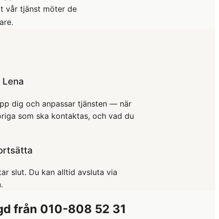
t vår tjänst möter de
are.
d Lena
upp dig och anpassar tjänsten — när
nhöriga som ska kontaktas, och vad du
ortsätta
ar slut. Du kan alltid avsluta via
.
ngd från 010-808 52 31