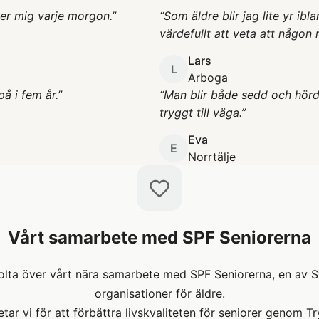
ger mig varje morgon.
”
“
Som äldre blir jag lite yr ib
värdefullt att veta att någon 
Lars
L
Arboga
å i fem år.
”
“
Man blir både sedd och hörd
tryggt till väga.
”
Eva
E
Norrtälje
Vårt samarbete med SPF Seniorerna
stolta över vårt nära samarbete med SPF Seniorerna, en av 
organisationer för äldre.
tar vi för att förbättra livskvaliteten för seniorer genom T