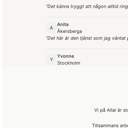
“
Det känns tryggt att någon alltid rin
Anita
A
Åkersberga
“
Det här är den tjänst som jag väntat p
Yvonne
Y
Stockholm
Vi på Allai är 
Tillsammans arbe