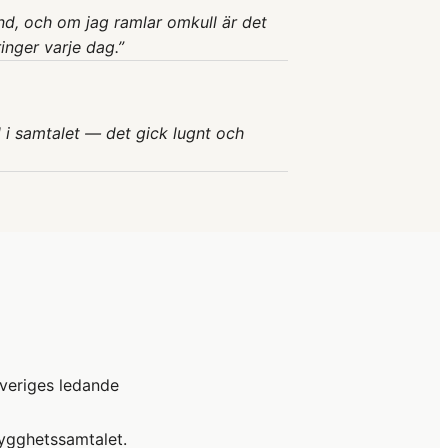
land, och om jag ramlar omkull är det
ringer varje dag.
”
 i samtalet — det gick lugnt och
Sveriges ledande
rygghetssamtalet.